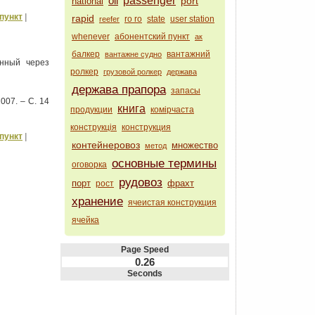
oil
passenger
port
national
пункт
|
rapid
ro ro
state
user station
reefer
whenever
абонентский пункт
ак
балкер
вантажний
вантажне судно
енный через
ролкер
грузовой ролкер
держава
держава прапора
запасы
007. – С. 14
книга
продукции
комірчаста
конструкція
конструкция
пункт
|
контейнеровоз
множество
метод
основные термины
оговорка
рудовоз
порт
фрахт
рост
хранение
ячеистая конструкция
ячейка
Page Speed
0.26
Seconds