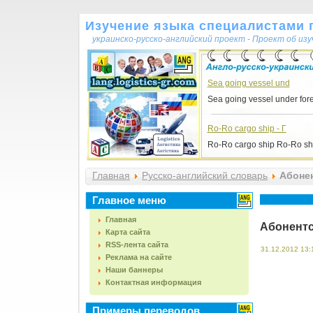
Изучение языка специалистами 
украинско-русско-английский проект - Проект об из
Sea going vessel und
Sea going vessel under forei
Ro-Ro cargo ship - Г
Ro-Ro cargo ship Ro-Ro shi
Главная
Русско-английский словарь
Абонент
Главное меню
Главная
Абонентск
Карта сайта
RSS-лента сайта
31.12.2012 13:
Реклама на сайте
Наши баннеры
Контактная информация
Примеры переводов