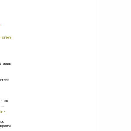
p crew
вателем
тствии
ля за
м.…
ь -
ess
ющаяся