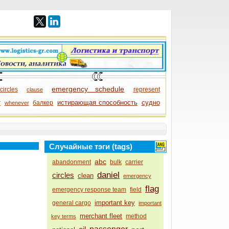
emergency schedule
circles
represent
clause
истирающая способность
судно
r
балкер
whenever
Случайные тэги (tags)
abc
abandonment
bulk
carrier
daniel
circles
clean
emergency
flag
emergency response team
field
important key
general cargo
important
merchant fleet
method
key terms