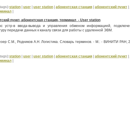
tags):
station
|
user
|
user station
|
абонентская станция
|
абонентский пункт
|
рминал
|
ский пункт, абонентская станция, терминал -
User
station
кс устр-в ввода-вывода и управления обменом информацией, подключ
уру передачи данных к каналу связи для работы с удаленной ЭВМ.
езер С.М., Родников А.Н.
Логистика. Словарь терминов. - М.: - ВИНИТИ РАН, 2
tags):
station
|
user
|
user station
|
абонентская станция
|
абонентский пункт
|
рминал
|