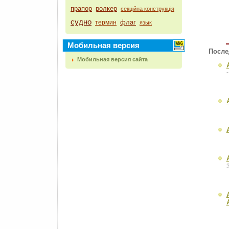
прапор
ролкер
секційна конструкція
судно
флаг
термин
язык
Мобильная версия
После
Мобильная версия сайта