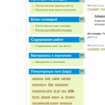
Метки (тэги, 
Тексты из книг (русско-англ.)
станция
|
те
Тексты из книг (англо-русские)
Абонент
Блок словарей
Компле
аппарат
Англо-русско-укр. словарь
Русско-английский словарь
Источник:
Р
(412 с.)
Содержание работ
Метки (тэги, 
Содержание книг (на англ.)
станция
|
те
Материалы к изучению
Материалы к изучению
Популярные тэги (tags)
carrier
cargo
advance
bulk
flag
emergency
passenger
ship
ro ro
passenger ship
sea
vessel
terms
аванс
балкер
ак
пассажирский ролкер
перевозка