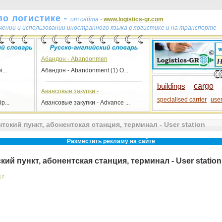
по логистике -
от сайта -
www.logistics-gr.com
учении и использовании иностранного языка в логистике и на транспорте
Абандон - Abandonmen
...
Абандон - Abandonment (1) О...
buildings
cargo
Авансовые закупки -
specialised carrier
use
p...
Авансовые закупки - Advance ...
флаг
ский пункт, абонентская станция, терминал - User station
Разместить рекламу на сайте
ий пункт, абонентская станция, терминал - User station
17