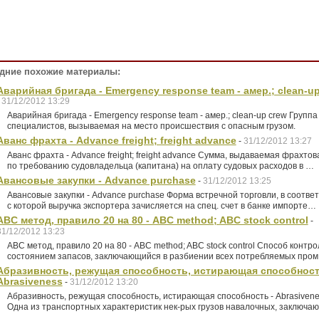
дние похожие материалы:
Аварийная бригада - Emergency response team - амер.; clean-u
-
31/12/2012 13:29
Аварийная бригада - Emergency response team - амер.; clean-up crew Группа
специалистов, вызываемая на место происшествия с опасным грузом.
Аванс фрахта - Advance freight; freight advance
-
31/12/2012 13:27
Аванс фрахта - Advance freight; freight advance Сумма, выдаваемая фрахто
по требованию судовладельца (капитана) на оплату судовых расходов в …
Авансовые закупки - Advance purchase
-
31/12/2012 13:25
Авансовые закупки - Advance purchase Форма встречной торговли, в соотве
с которой выручка экспортера зачисляется на спец. счет в банке импорте…
ABC метод, правило 20 на 80 - ABC method; ABC stock control
-
31/12/2012 13:23
ABC метод, правило 20 на 80 - ABC method; ABC stock control Способ контро
состоянием запасов, заключающийся в разбиении всех потребляемых про
Абразивность, режущая способность, истирающая способност
Abrasiveness
-
31/12/2012 13:20
Абразивность, режущая способность, истирающая способность - Abrasiven
Одна из транспортных характеристик нек-рых грузов навалочных, заключа
…