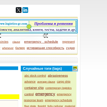
emergency schedule
circles
represent
clause
истирающая способность
судно
r
балкер
whenever
Случайные тэги (tags)
abrasiveness
abc stock control
advance
cargo ship
average clause
container ship
contemporary logistics
emergency
control
emergency
response team
emergency schedule
flag state
freight
fully cellular
material