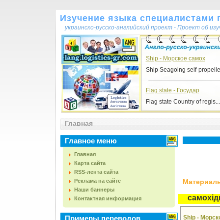
Изучение языка специалистами 
украинско-русско-английский проект - Проект об из
Ship - Морское самох
Ship Seagoing self-propelle.
Flag state - Государ
Flag state Country of regis...
Главная
Главное меню
Главная
Карта сайта
RSS-лента сайта
Реклама на сайте
Материалы,
Наши баннеры
самохід
Контактная информация
Примеры переводов
Ship - Морс