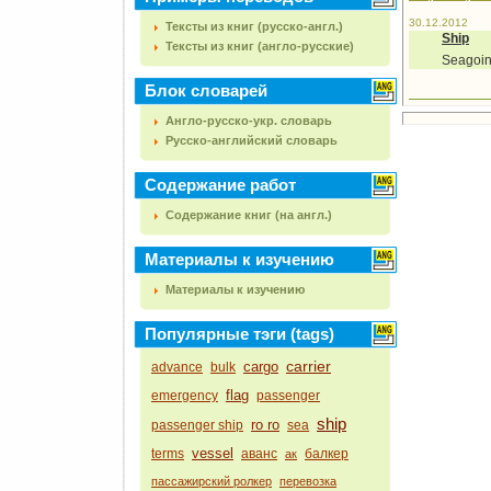
30.12.2012
Тексты из книг (русско-англ.)
Ship
Тексты из книг (англо-русские)
Seagoing
Блок словарей
Англо-русско-укр. словарь
Русско-английский словарь
Содержание работ
Содержание книг (на англ.)
Материалы к изучению
Материалы к изучению
Популярные тэги (tags)
carrier
cargo
advance
bulk
flag
emergency
passenger
ship
ro ro
passenger ship
sea
vessel
terms
аванс
балкер
ак
пассажирский ролкер
перевозка