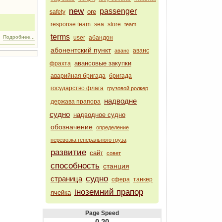
new
passenger
ore
safety
response team
sea
store
team
terms
user
абандон
Подробнее...
абонентский пункт
аванс
аванс
авансовые закупки
фрахта
аварийная бригада
бригада
государство флага
грузовой ролкер
надводне
держава прапора
судно
надводное судно
обозначение
определение
перевозка генерального груза
развитие
сайт
совет
способность
станция
судно
страница
сфера
танкер
іноземний прапор
ячейка
Page Speed
0.20