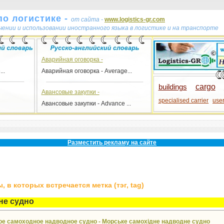
по логистике -
от сайта -
www.logistics-gr.com
учении и использовании иностранного языка в логистике и на транспорте
Аварийная оговорка -
..
Аварийная оговорка - Average...
buildings
cargo
Авансовые закупки -
specialised carrier
use
Авансовые закупки - Advance ...
флаг
Разместить рекламу на сайте
 в которых встречается метка (тэг, tag)
не судно
кое самоходное надводное судно - Морське самохідне надводне судно