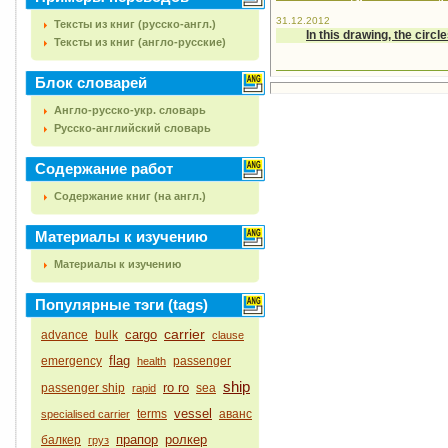
31.12.2012
Тексты из книг (русско-англ.)
In this drawing, the circ
Тексты из книг (англо-русские)
Блок словарей
Англо-русско-укр. словарь
Русско-английский словарь
Содержание работ
Содержание книг (на англ.)
Материалы к изучению
Материалы к изучению
Популярные тэги (tags)
carrier
cargo
advance
bulk
clause
flag
emergency
passenger
health
ship
ro ro
passenger ship
sea
rapid
vessel
terms
аванс
specialised carrier
прапор
ролкер
балкер
груз