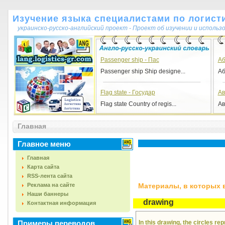
Изучение языка специалистами по логист
украинско-русско-английский проект - Проект об изучении и исполь
Passenger ship - Пас
Аб
Passenger ship Ship designe...
Аб
Flag state - Государ
Ав
Flag state Country of regis...
Ав
Главная
Главное меню
Главная
Карта сайта
RSS-лента сайта
Реклама на сайте
Материалы, в которых вс
Наши баннеры
drawing
Контактная информация
Примеры переводов
In this drawing, the circles r